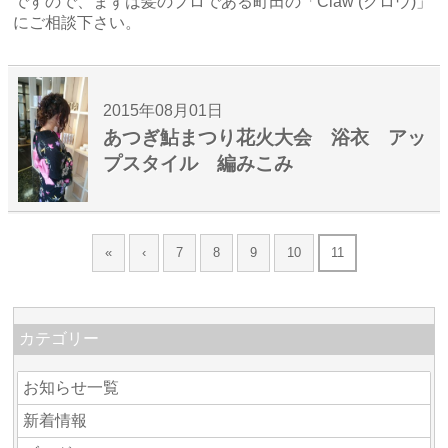
ですので、まずは髪のプロである町田の「Claw (クロウ)」
にご相談下さい。
2015年08月01日
あつぎ鮎まつり花火大会 浴衣 アッ
プスタイル 編みこみ
«
‹
7
8
9
10
11
カテゴリー
お知らせ一覧
新着情報