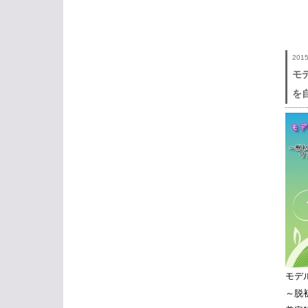
201
モ
を
モデ
～脱