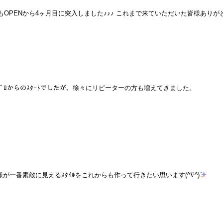
awもOPENから4ヶ月目に突入しました♪♪♪ これまで来ていただいた皆様あり
ｾﾞﾛからのｽﾀｰﾄでしたが、徐々にリピーターの方も増えてきました。
様が一番素敵に見えるｽﾀｲﾙをこれからも作って行きたい思います(^∇^)