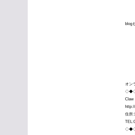
bl
オンライ
◇◆
Claw
http:
住所:
TEL:
◇◆