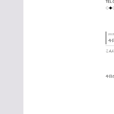
TEL:
◇◆
201
今
こん
今日