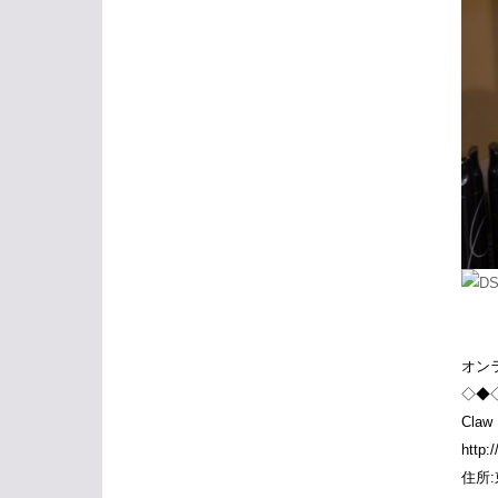
オン
◇◆
Claw
http:
住所: