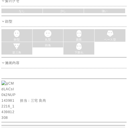
髪のクセ
なし
少し
強い
顔型
卵型
丸型
面長
ベース型
四角
逆三角
下膨れ
施術内容
担当：三宅 良尚