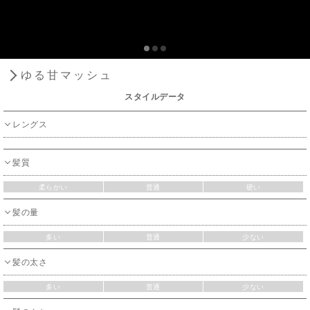
ゆる甘マッシュ
スタイルデータ
レングス
髪質
柔らかい
普通
硬い
髪の量
多い
普通
少ない
髪の太さ
多い
普通
少ない