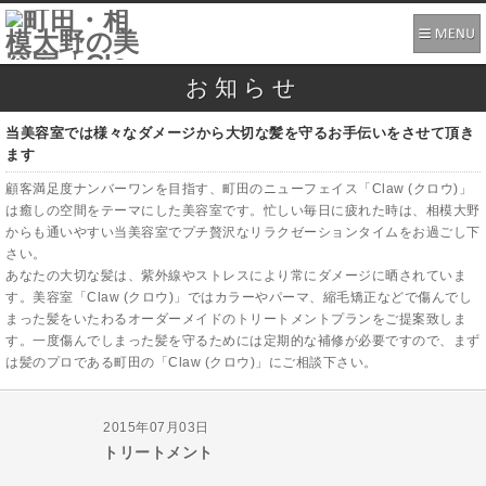
お知らせ
当美容室では様々なダメージから大切な髪を守るお手伝いをさせて頂き
ます
顧客満足度ナンバーワンを目指す、町田のニューフェイス「Claw (クロウ)」
は癒しの空間をテーマにした美容室です。忙しい毎日に疲れた時は、相模大野
からも通いやすい当美容室でプチ贅沢なリラクゼーションタイムをお過ごし下
さい。
あなたの大切な髪は、紫外線やストレスにより常にダメージに晒されていま
す。美容室「Claw (クロウ)」ではカラーやパーマ、縮毛矯正などで傷んでし
まった髪をいたわるオーダーメイドのトリートメントプランをご提案致しま
す。一度傷んでしまった髪を守るためには定期的な補修が必要ですので、まず
は髪のプロである町田の「Claw (クロウ)」にご相談下さい。
2015年07月03日
トリートメント